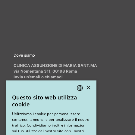
Dove siamo
CLINICA ASSUNZIONE DI MARIA SANT.MA
via Nomentana 311, 00198 Roma
Invia un’email o chiamaci
info@myrhinoplasty.it
×
+39 3409716706
Questo sito web utilizza
ITALIAN
cookie
ENGLISH
Altri studi
Utilizziamo i cookie per personalizzare
contenuti, annunci e per analizzare il nostro
STUDIO MARIANETTI MED
traffico. Condividiamo inoltre informazioni
sul tuo utilizzo del nostro sito con i nostri
via Sandro Pertini 26, 67051 Avezzano (AQ)