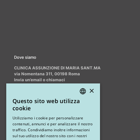
Dove siamo
CLINICA ASSUNZIONE DI MARIA SANT.MA
via Nomentana 311, 00198 Roma
Invia un’email o chiamaci
info@myrhinoplasty.it
×
+39 3409716706
Questo sito web utilizza
ITALIAN
cookie
ENGLISH
Altri studi
Utilizziamo i cookie per personalizzare
contenuti, annunci e per analizzare il nostro
STUDIO MARIANETTI MED
traffico. Condividiamo inoltre informazioni
sul tuo utilizzo del nostro sito con i nostri
via Sandro Pertini 26, 67051 Avezzano (AQ)