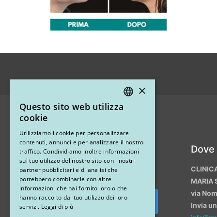
×
Questo sito web utilizza
ITALIAN
cookie
ENGLISH
Utilizziamo i cookie per personalizzare
contenuti, annunci e per analizzare il nostro
Instagram
Dove
traffico. Condividiamo inoltre informazioni
sul tuo utilizzo del nostro sito con i nostri
CLINIC
partner pubblicitari e di analisi che
potrebbero combinarle con altre
MARIA 
informazioni che hai fornito loro o che
via No
hanno raccolto dal tuo utilizzo dei loro
Invia u
Segui su Instagram
servizi.
Leggi di più