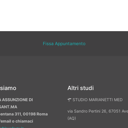
Fissa Appuntamento
 siamo
Altri studi
A ASSUNZIONE DI
STUDIO MARIANETTI MED
SANT.MA
via Sandro Pertini 26, 67051 A
mentana 311, 00198 Roma
(AQ)
n’email o chiamaci