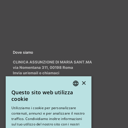
Dove siamo
CLINICA ASSUNZIONE DI MARIA SANT.MA
via Nomentana 311, 00198 Roma
Invia un’email o chiamaci
info@myrhinoplasty.it
×
+39 3409716706
Questo sito web utilizza
ITALIAN
cookie
ENGLISH
Altri studi
Utilizziamo i cookie per personalizzare
contenuti, annunci e per analizzare il nostro
STUDIO MARIANETTI MED
traffico. Condividiamo inoltre informazioni
sul tuo utilizzo del nostro sito con i nostri
via Sandro Pertini 26, 67051 Avezzano (AQ)