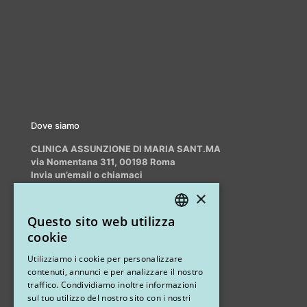
Dove siamo
CLINICA ASSUNZIONE DI MARIA SANT.MA
via Nomentana 311, 00198 Roma
Invia un’email o chiamaci
info@myrhinoplasty.it
×
+39 3409716706
Questo sito web utilizza
ITALIAN
cookie
ENGLISH
Altri studi
Utilizziamo i cookie per personalizzare
contenuti, annunci e per analizzare il nostro
STUDIO MARIANETTI MED
traffico. Condividiamo inoltre informazioni
sul tuo utilizzo del nostro sito con i nostri
via Sandro Pertini 26, 67051 Avezzano (AQ)