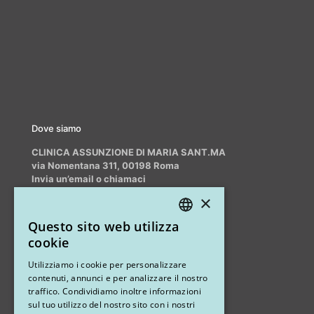
Dove siamo
CLINICA ASSUNZIONE DI MARIA SANT.MA
via Nomentana 311, 00198 Roma
Invia un’email o chiamaci
info@myrhinoplasty.it
×
+39 3409716706
Questo sito web utilizza
ITALIAN
cookie
ENGLISH
Altri studi
Utilizziamo i cookie per personalizzare
contenuti, annunci e per analizzare il nostro
STUDIO MARIANETTI MED
traffico. Condividiamo inoltre informazioni
sul tuo utilizzo del nostro sito con i nostri
via Sandro Pertini 26, 67051 Avezzano (AQ)