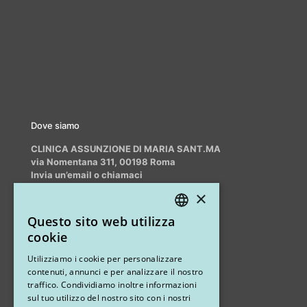
Dove siamo
CLINICA ASSUNZIONE DI MARIA SANT.MA
via Nomentana 311, 00198 Roma
Invia un’email o chiamaci
info@myrhinoplasty.it
×
+39 3409716706
Questo sito web utilizza
ITALIAN
cookie
ENGLISH
Altri studi
Utilizziamo i cookie per personalizzare
contenuti, annunci e per analizzare il nostro
STUDIO MARIANETTI MED
traffico. Condividiamo inoltre informazioni
sul tuo utilizzo del nostro sito con i nostri
via Sandro Pertini 26, 67051 Avezzano (AQ)