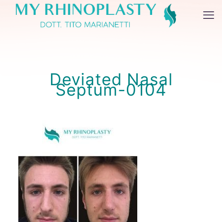
Deviated Nasal
Septum-0104