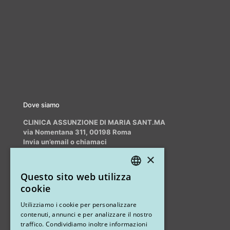
Dove siamo
CLINICA ASSUNZIONE DI MARIA SANT.MA
via Nomentana 311, 00198 Roma
Invia un’email o chiamaci
info@myrhinoplasty.it
×
+39 3409716706
Questo sito web utilizza
ITALIAN
cookie
ENGLISH
Altri studi
Utilizziamo i cookie per personalizzare
contenuti, annunci e per analizzare il nostro
STUDIO MARIANETTI MED
traffico. Condividiamo inoltre informazioni