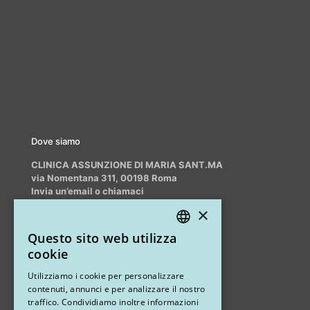
Dove siamo
CLINICA ASSUNZIONE DI MARIA SANT.MA
via Nomentana 311, 00198 Roma
Invia un’email o chiamaci
info@myrhinoplasty.it
×
+39 3409716706
Questo sito web utilizza
ITALIAN
cookie
ENGLISH
Altri studi
Utilizziamo i cookie per personalizzare
contenuti, annunci e per analizzare il nostro
STUDIO MARIANETTI MED
traffico. Condividiamo inoltre informazioni