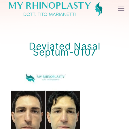
Deviated Nasal
Septum-0107