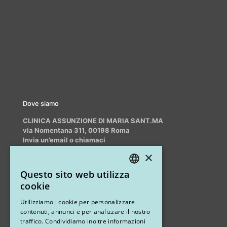
Dove siamo
CLINICA ASSUNZIONE DI MARIA SANT.MA
via Nomentana 311, 00198 Roma
Invia un’email o chiamaci
info@myrhinoplasty.it
×
+39 3409716706
Questo sito web utilizza
ITALIAN
cookie
ENGLISH
Altri studi
Utilizziamo i cookie per personalizzare
contenuti, annunci e per analizzare il nostro
STUDIO MARIANETTI MED
traffico. Condividiamo inoltre informazioni