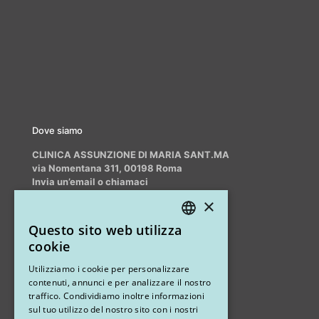
Dove siamo
CLINICA ASSUNZIONE DI MARIA SANT.MA
via Nomentana 311, 00198 Roma
Invia un’email o chiamaci
info@myrhinoplasty.it
×
+39 3409716706
Questo sito web utilizza
ITALIAN
cookie
ENGLISH
Altri studi
Utilizziamo i cookie per personalizzare
contenuti, annunci e per analizzare il nostro
STUDIO MARIANETTI MED
traffico. Condividiamo inoltre informazioni
sul tuo utilizzo del nostro sito con i nostri
via Sandro Pertini 26, 67051 Avezzano (AQ)