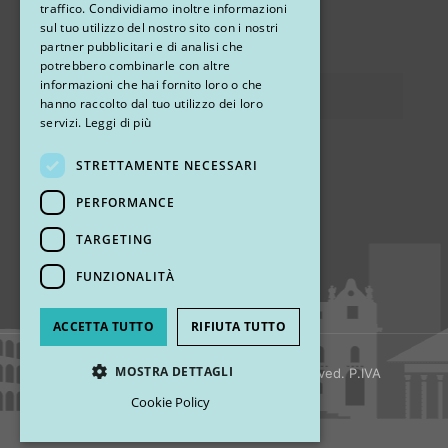
traffico. Condividiamo inoltre informazioni
sul tuo utilizzo del nostro sito con i nostri
via Sandro Pertini 26, 67051 Avezzano (AQ)
partner pubblicitari e di analisi che
potrebbero combinarle con altre
informazioni che hai fornito loro o che
Privacy
hanno raccolto dal tuo utilizzo dei loro
servizi.
Leggi di più
STRETTAMENTE NECESSARI
Ci trovi
PERFORMANCE
TARGETING
FUNZIONALITÀ
ACCETTA TUTTO
RIFIUTA TUTTO
MOSTRA DETTAGLI
© 2018 My Rhinoplasty. All Rights Reserved. P.IVA
13920001008
Cookie Policy
Strettamente necessari
Performance