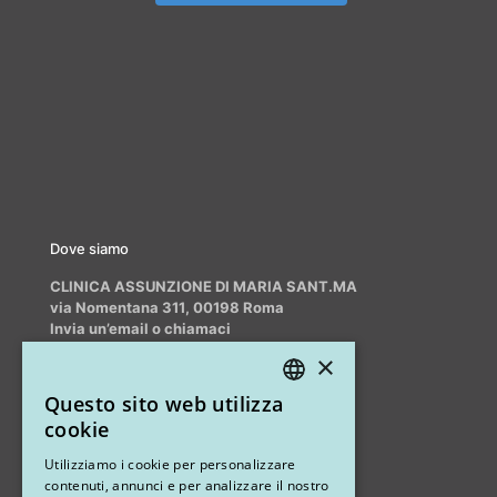
Dove siamo
CLINICA ASSUNZIONE DI MARIA SANT.MA
via Nomentana 311, 00198 Roma
Invia un’email o chiamaci
info@myrhinoplasty.it
×
+39 3409716706
Questo sito web utilizza
ITALIAN
cookie
ENGLISH
Altri studi
Utilizziamo i cookie per personalizzare
contenuti, annunci e per analizzare il nostro
STUDIO MARIANETTI MED