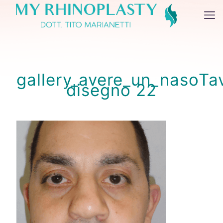
gallery_avere_un_nasoTa
disegno 22