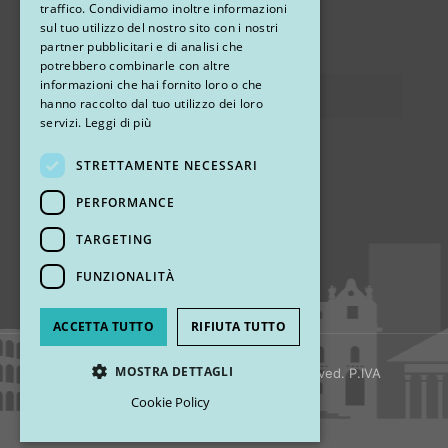
traffico. Condividiamo inoltre informazioni
sul tuo utilizzo del nostro sito con i nostri
via Sandro Pertini 26, 67051 Avezzano (AQ)
partner pubblicitari e di analisi che
potrebbero combinarle con altre
informazioni che hai fornito loro o che
Privacy
hanno raccolto dal tuo utilizzo dei loro
servizi.
Leggi di più
STRETTAMENTE NECESSARI
Ci trovi
PERFORMANCE
TARGETING
FUNZIONALITÀ
ACCETTA TUTTO
RIFIUTA TUTTO
MOSTRA DETTAGLI
© 2018 My Rhinoplasty. All Rights Reserved. P.IVA
13920001008
Cookie Policy
Strettamente necessari
Performance