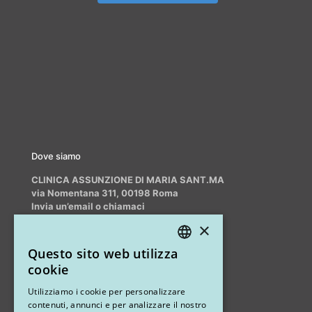
Dove siamo
CLINICA ASSUNZIONE DI MARIA SANT.MA
via Nomentana 311, 00198 Roma
Invia un’email o chiamaci
info@myrhinoplasty.it
×
+39 3409716706
Questo sito web utilizza
ITALIAN
cookie
ENGLISH
Altri studi
Utilizziamo i cookie per personalizzare
contenuti, annunci e per analizzare il nostro
STUDIO MARIANETTI MED