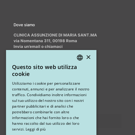
Dove siamo
CLINICA ASSUNZIONE DI MARIA SANT.MA
via Nomentana 311, 00198 Roma
Invia un’email o chiamaci
info@myrhinoplasty.it
×
+39 3409716706
Questo sito web utilizza
ITALIAN
cookie
ENGLISH
Altri studi
Utilizziamo i cookie per personalizzare
contenuti, annunci e per analizzare il nostro
STUDIO MARIANETTI MED
traffico. Condividiamo inoltre informazioni
sul tuo utilizzo del nostro sito con i nostri
via Sandro Pertini 26, 67051 Avezzano (AQ)
partner pubblicitari e di analisi che
potrebbero combinarle con altre
informazioni che hai fornito loro o che
Privacy
hanno raccolto dal tuo utilizzo dei loro
servizi.
Leggi di più