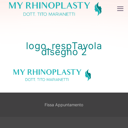
logo_respTavola
disegno 2
Fissa Appuntamento