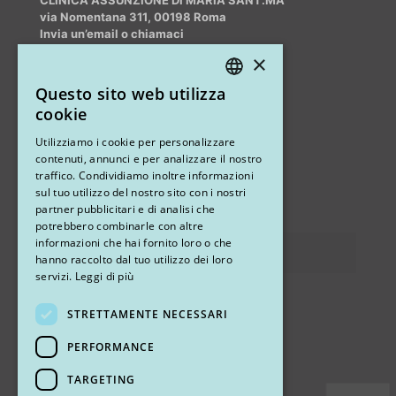
via Nomentana 311, 00198 Roma
Invia un’email o chiamaci
info@myrhinoplasty.it
×
+39 3409716706
Questo sito web utilizza
ITALIAN
cookie
ENGLISH
Altri studi
Utilizziamo i cookie per personalizzare
contenuti, annunci e per analizzare il nostro
STUDIO MARIANETTI MED
traffico. Condividiamo inoltre informazioni
sul tuo utilizzo del nostro sito con i nostri
via Sandro Pertini 26, 67051 Avezzano (AQ)
partner pubblicitari e di analisi che
potrebbero combinarle con altre
informazioni che hai fornito loro o che
Privacy
hanno raccolto dal tuo utilizzo dei loro
servizi.
Leggi di più
STRETTAMENTE NECESSARI
Ci trovi
PERFORMANCE
TARGETING