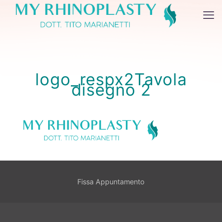
logo_respx2Tavola
disegno 2
Fissa Appuntamento