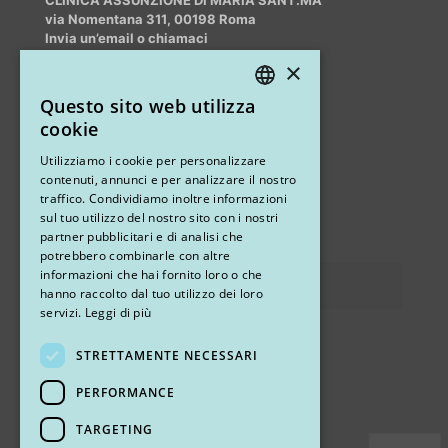
via Nomentana 311, 00198 Roma
Invia un’email o chiamaci
info@myrhinoplasty.it
×
+39 3409716706
Questo sito web utilizza
ITALIAN
cookie
ENGLISH
Altri studi
Utilizziamo i cookie per personalizzare
contenuti, annunci e per analizzare il nostro
STUDIO MARIANETTI MED
traffico. Condividiamo inoltre informazioni
sul tuo utilizzo del nostro sito con i nostri
via Sandro Pertini 26, 67051 Avezzano (AQ)
partner pubblicitari e di analisi che
potrebbero combinarle con altre
informazioni che hai fornito loro o che
Privacy
hanno raccolto dal tuo utilizzo dei loro
servizi.
Leggi di più
STRETTAMENTE NECESSARI
Ci trovi
PERFORMANCE
TARGETING