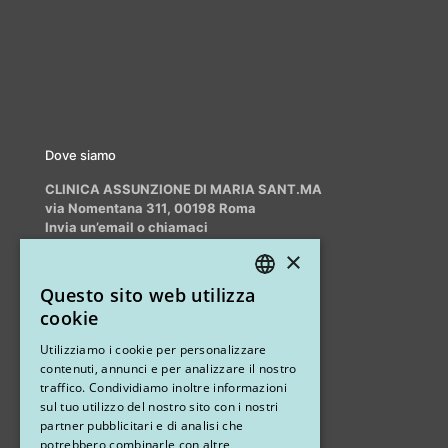
Dove siamo
CLINICA ASSUNZIONE DI MARIA SANT.MA
via Nomentana 311, 00198 Roma
Invia un’email o chiamaci
info@myrhinoplasty.it
×
+39 3409716706
Questo sito web utilizza
ITALIAN
cookie
ENGLISH
Altri studi
Utilizziamo i cookie per personalizzare
contenuti, annunci e per analizzare il nostro
STUDIO MARIANETTI MED
traffico. Condividiamo inoltre informazioni
sul tuo utilizzo del nostro sito con i nostri
via Sandro Pertini 26, 67051 Avezzano (AQ)
partner pubblicitari e di analisi che
potrebbero combinarle con altre