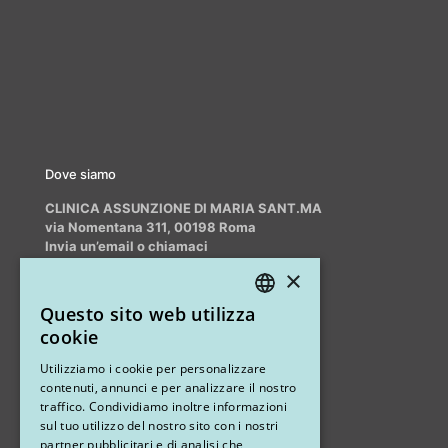
Dove siamo
CLINICA ASSUNZIONE DI MARIA SANT.MA
via Nomentana 311, 00198 Roma
Invia un’email o chiamaci
info@myrhinoplasty.it
×
+39 3409716706
Questo sito web utilizza
ITALIAN
cookie
ENGLISH
Altri studi
Utilizziamo i cookie per personalizzare
contenuti, annunci e per analizzare il nostro
STUDIO MARIANETTI MED
traffico. Condividiamo inoltre informazioni
sul tuo utilizzo del nostro sito con i nostri
via Sandro Pertini 26, 67051 Avezzano (AQ)
partner pubblicitari e di analisi che