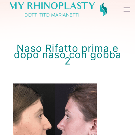
Naso Rifatto prima e
dopo naso con gobba
2