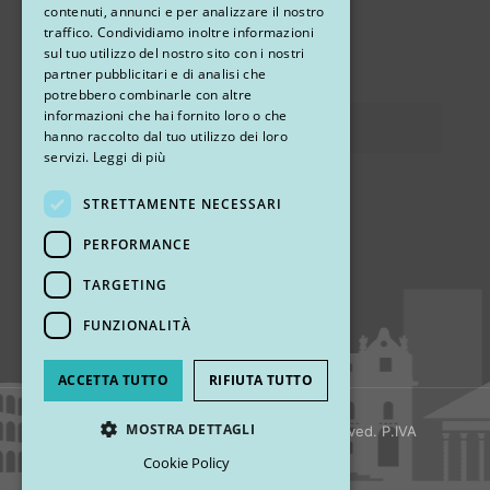
contenuti, annunci e per analizzare il nostro
STUDIO MARIANETTI MED
traffico. Condividiamo inoltre informazioni
sul tuo utilizzo del nostro sito con i nostri
via Sandro Pertini 26, 67051 Avezzano (AQ)
partner pubblicitari e di analisi che
potrebbero combinarle con altre
informazioni che hai fornito loro o che
Privacy
hanno raccolto dal tuo utilizzo dei loro
servizi.
Leggi di più
STRETTAMENTE NECESSARI
Ci trovi
PERFORMANCE
TARGETING
FUNZIONALITÀ
ACCETTA TUTTO
RIFIUTA TUTTO
MOSTRA DETTAGLI
© 2018 My Rhinoplasty. All Rights Reserved. P.IVA
13920001008
Cookie Policy