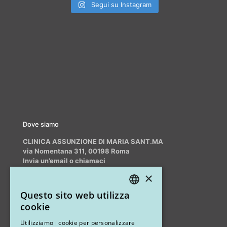
Segui su Instagram
Dove siamo
CLINICA ASSUNZIONE DI MARIA SANT.MA
via Nomentana 311, 00198 Roma
Invia un’email o chiamaci
info@myrhinoplasty.it
×
+39 3409716706
Questo sito web utilizza
ITALIAN
cookie
ENGLISH
Altri studi
Utilizziamo i cookie per personalizzare