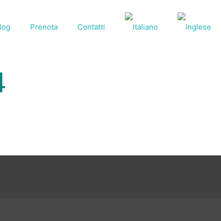
log
Prenota
Contatti
4