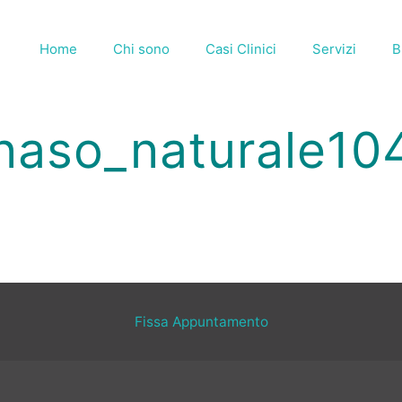
Home
Chi sono
Casi Clinici
Servizi
B
naso_naturale10
Fissa Appuntamento