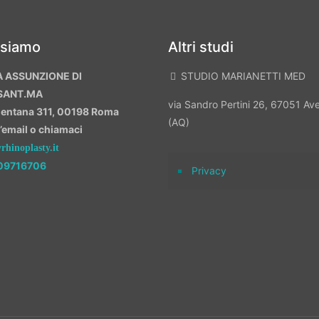
 siamo
Altri studi
A ASSUNZIONE DI
STUDIO MARIANETTI MED
SANT.MA
via Sandro Pertini 26, 67051 A
mentana 311, 00198 Roma
(AQ)
n’email o chiamaci
hinoplasty.it
09716706
Privacy