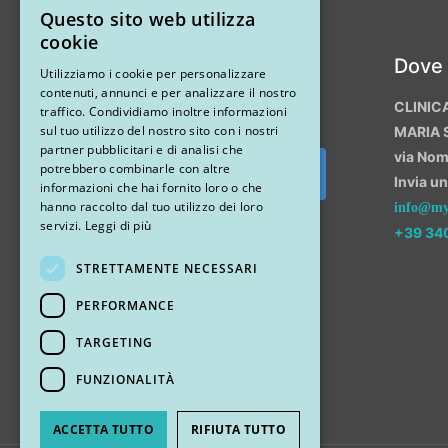
Questo sito web utilizza
ITALIAN
cookie
Instagram
Dove
ENGLISH
Utilizziamo i cookie per personalizzare
contenuti, annunci e per analizzare il nostro
CLINIC
traffico. Condividiamo inoltre informazioni
sul tuo utilizzo del nostro sito con i nostri
MARIA 
partner pubblicitari e di analisi che
via No
potrebbero combinarle con altre
Invia u
Segui su Instagram
informazioni che hai fornito loro o che
hanno raccolto dal tuo utilizzo dei loro
info@myr
servizi.
Leggi di più
+39 34
STRETTAMENTE NECESSARI
PERFORMANCE
TARGETING
FUNZIONALITÀ
ACCETTA TUTTO
RIFIUTA TUTTO