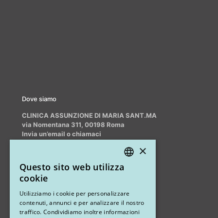
Dove siamo
CLINICA ASSUNZIONE DI MARIA SANT.MA
via Nomentana 311, 00198 Roma
Invia un’email o chiamaci
info@myrhinoplasty.it
×
+39 3409716706
Questo sito web utilizza
ITALIAN
cookie
ENGLISH
Altri studi
Utilizziamo i cookie per personalizzare
contenuti, annunci e per analizzare il nostro
STUDIO MARIANETTI MED
traffico. Condividiamo inoltre informazioni