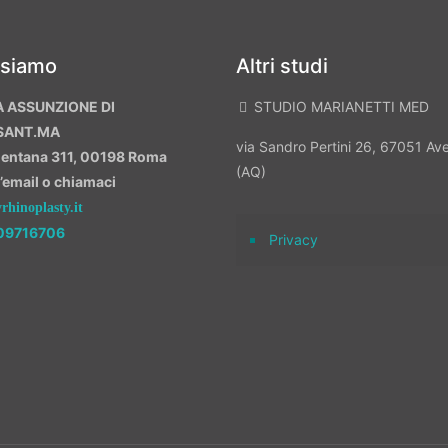
 siamo
Altri studi
A ASSUNZIONE DI
STUDIO MARIANETTI MED
SANT.MA
via Sandro Pertini 26, 67051 A
mentana 311, 00198 Roma
(AQ)
n’email o chiamaci
hinoplasty.it
09716706
Privacy