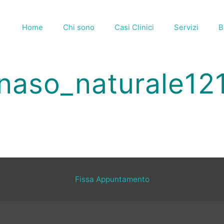
Home
Chi sono
Casi Clinici
Servizi
B
naso_naturale12
Fissa Appuntamento