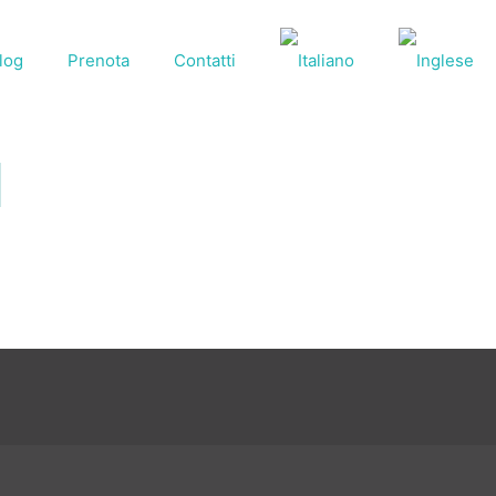
log
Prenota
Contatti
1