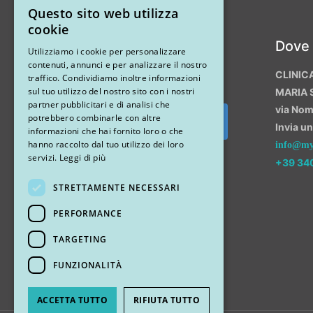
Questo sito web utilizza
ITALIAN
cookie
Instagram
Dove
ENGLISH
Utilizziamo i cookie per personalizzare
contenuti, annunci e per analizzare il nostro
CLINIC
traffico. Condividiamo inoltre informazioni
sul tuo utilizzo del nostro sito con i nostri
MARIA 
partner pubblicitari e di analisi che
via No
potrebbero combinarle con altre
Invia u
Segui su Instagram
informazioni che hai fornito loro o che
hanno raccolto dal tuo utilizzo dei loro
info@myr
servizi.
Leggi di più
+39 34
STRETTAMENTE NECESSARI
PERFORMANCE
TARGETING
FUNZIONALITÀ
ACCETTA TUTTO
RIFIUTA TUTTO