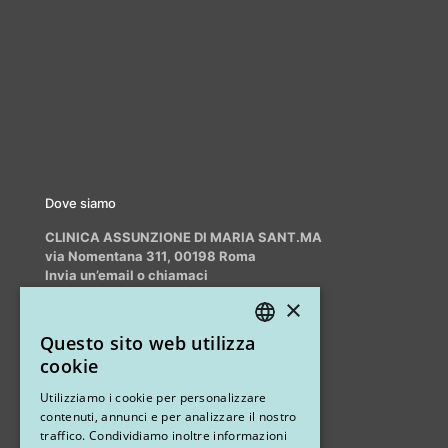
Dove siamo
CLINICA ASSUNZIONE DI MARIA SANT.MA
via Nomentana 311, 00198 Roma
Invia un’email o chiamaci
info@myrhinoplasty.it
×
+39 3409716706
Questo sito web utilizza
ITALIAN
cookie
ENGLISH
Altri studi
Utilizziamo i cookie per personalizzare
contenuti, annunci e per analizzare il nostro
STUDIO MARIANETTI MED
traffico. Condividiamo inoltre informazioni