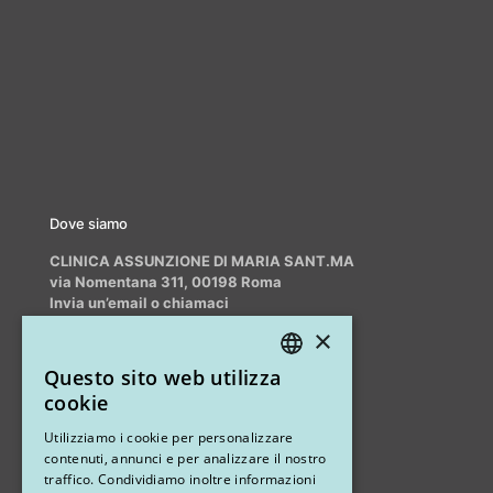
Dove siamo
CLINICA ASSUNZIONE DI MARIA SANT.MA
via Nomentana 311, 00198 Roma
Invia un’email o chiamaci
info@myrhinoplasty.it
×
+39 3409716706
Questo sito web utilizza
ITALIAN
cookie
ENGLISH
Altri studi
Utilizziamo i cookie per personalizzare
contenuti, annunci e per analizzare il nostro
STUDIO MARIANETTI MED
traffico. Condividiamo inoltre informazioni