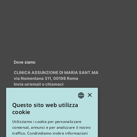
Dove siamo
CLINICA ASSUNZIONE DI MARIA SANT.MA
via Nomentana 311, 00198 Roma
Invia un’email o chiamaci
info@myrhinoplasty.it
×
+39 3409716706
Questo sito web utilizza
ITALIAN
cookie
ENGLISH
Altri studi
Utilizziamo i cookie per personalizzare
contenuti, annunci e per analizzare il nostro
STUDIO MARIANETTI MED
traffico. Condividiamo inoltre informazioni