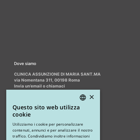
Dove siamo
CLINICA ASSUNZIONE DI MARIA SANT.MA
via Nomentana 311, 00198 Roma
Invia un’email o chiamaci
info@myrhinoplasty.it
×
+39 3409716706
Questo sito web utilizza
ITALIAN
cookie
ENGLISH
Altri studi
Utilizziamo i cookie per personalizzare
contenuti, annunci e per analizzare il nostro
STUDIO MARIANETTI MED
traffico. Condividiamo inoltre informazioni