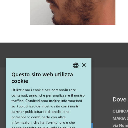
×
Questo sito web utilizza
ITALIAN
cookie
ENGLISH
Utilizziamo i cookie per personalizzare
contenuti, annunci e per analizzare il nostro
Instagram
Dove
traffico. Condividiamo inoltre informazioni
sul tuo utilizzo del nostro sito con i nostri
CLINIC
partner pubblicitari e di analisi che
potrebbero combinarle con altre
MARIA 
informazioni che hai fornito loro o che
via No
hanno raccolto dal tuo utilizzo dei loro