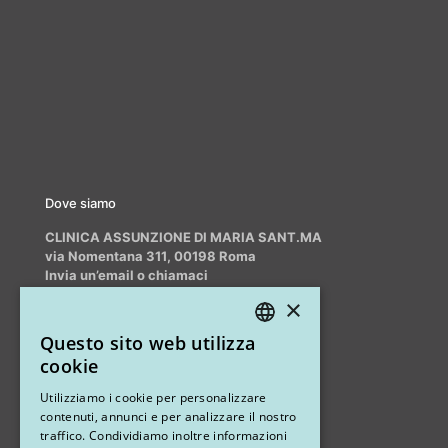
Dove siamo
CLINICA ASSUNZIONE DI MARIA SANT.MA
via Nomentana 311, 00198 Roma
Invia un’email o chiamaci
info@myrhinoplasty.it
×
+39 3409716706
Questo sito web utilizza
ITALIAN
cookie
ENGLISH
Altri studi
Utilizziamo i cookie per personalizzare
contenuti, annunci e per analizzare il nostro
STUDIO MARIANETTI MED
traffico. Condividiamo inoltre informazioni