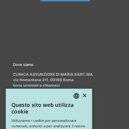
Dove siamo
CLINICA ASSUNZIONE DI MARIA SANT.MA
via Nomentana 311, 00198 Roma
Invia un’email o chiamaci
info@myrhinoplasty.it
×
+39 3409716706
Questo sito web utilizza
ITALIAN
cookie
ENGLISH
Altri studi
Utilizziamo i cookie per personalizzare
contenuti, annunci e per analizzare il nostro
STUDIO MARIANETTI MED