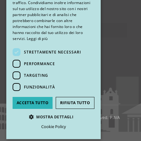
traffico. Condividiamo inoltre informazioni
sul tuo utilizzo del nostro sito con i nostri
via Sandro Pertini 26, 67051 Avezzano (AQ)
partner pubblicitari e di analisi che
potrebbero combinarle con altre
informazioni che hai fornito loro o che
Privacy
hanno raccolto dal tuo utilizzo dei loro
servizi.
Leggi di più
STRETTAMENTE NECESSARI
Ci trovi
PERFORMANCE
TARGETING
FUNZIONALITÀ
ACCETTA TUTTO
RIFIUTA TUTTO
MOSTRA DETTAGLI
© 2018 My Rhinoplasty. All Rights Reserved. P.IVA
13920001008
Cookie Policy
Strettamente necessari
Performance