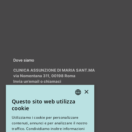
Dove siamo
CLINICA ASSUNZIONE DI MARIA SANT.MA
via Nomentana 311, 00198 Roma
Invia un’email o chiamaci
info@myrhinoplasty.it
×
+39 3409716706
Questo sito web utilizza
ITALIAN
cookie
ENGLISH
Altri studi
Utilizziamo i cookie per personalizzare
contenuti, annunci e per analizzare il nostro
STUDIO MARIANETTI MED
traffico. Condividiamo inoltre informazioni