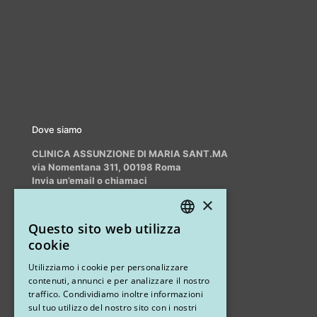
Dove siamo
CLINICA ASSUNZIONE DI MARIA SANT.MA
via Nomentana 311, 00198 Roma
Invia un’email o chiamaci
info@myrhinoplasty.it
×
+39 3409716706
Questo sito web utilizza
ITALIAN
cookie
ENGLISH
Altri studi
Utilizziamo i cookie per personalizzare
contenuti, annunci e per analizzare il nostro
STUDIO MARIANETTI MED
traffico. Condividiamo inoltre informazioni
sul tuo utilizzo del nostro sito con i nostri
via Sandro Pertini 26, 67051 Avezzano (AQ)