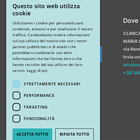
Questo sito web utilizza
ITALIAN
cookie
Instagram
Dove
ENGLISH
Utilizziamo i cookie per personalizzare
contenuti, annunci e per analizzare il nostro
CLINIC
traffico. Condividiamo inoltre informazioni
sul tuo utilizzo del nostro sito con i nostri
MARIA 
partner pubblicitari e di analisi che
via No
potrebbero combinarle con altre
Invia u
Segui su Instagram
informazioni che hai fornito loro o che
hanno raccolto dal tuo utilizzo dei loro
info@myr
servizi.
Leggi di più
+39 34
STRETTAMENTE NECESSARI
PERFORMANCE
TARGETING
FUNZIONALITÀ
ACCETTA TUTTO
RIFIUTA TUTTO