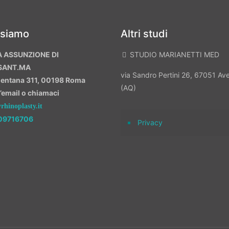
 siamo
Altri studi
A ASSUNZIONE DI
STUDIO MARIANETTI MED
SANT.MA
via Sandro Pertini 26, 67051 A
mentana 311, 00198 Roma
(AQ)
n’email o chiamaci
hinoplasty.it
09716706
Privacy