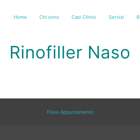
Home
Chi sono
Casi Clinici
Servizi
B
Rinofiller Naso
Fissa Appuntamento