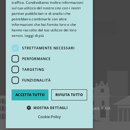
traffico. Condividiamo inoltre informazioni
sul tuo utilizzo del nostro sito con i nostri
via Sandro Pertini 26, 67051 Avezzano (AQ)
partner pubblicitari e di analisi che
potrebbero combinarle con altre
informazioni che hai fornito loro o che
Privacy
hanno raccolto dal tuo utilizzo dei loro
servizi.
Leggi di più
STRETTAMENTE NECESSARI
Ci trovi
PERFORMANCE
TARGETING
FUNZIONALITÀ
ACCETTA TUTTO
RIFIUTA TUTTO
MOSTRA DETTAGLI
© 2018 My Rhinoplasty. All Rights Reserved. P.IVA
13920001008
Cookie Policy
Strettamente necessari
Performance