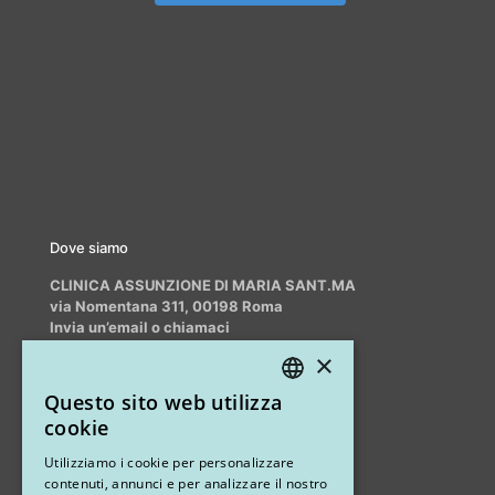
Dove siamo
CLINICA ASSUNZIONE DI MARIA SANT.MA
via Nomentana 311, 00198 Roma
Invia un’email o chiamaci
info@myrhinoplasty.it
×
+39 3409716706
Questo sito web utilizza
ITALIAN
cookie
ENGLISH
Altri studi
Utilizziamo i cookie per personalizzare
contenuti, annunci e per analizzare il nostro
STUDIO MARIANETTI MED