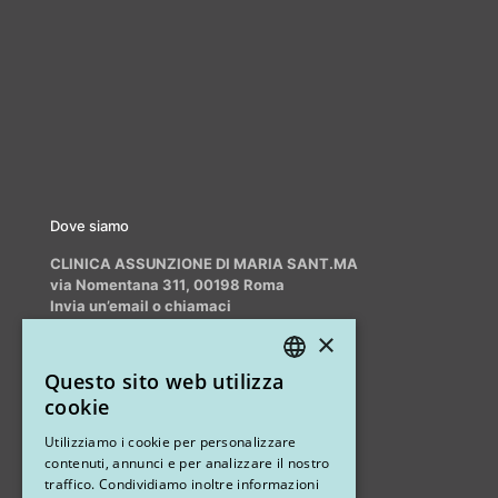
Dove siamo
CLINICA ASSUNZIONE DI MARIA SANT.MA
via Nomentana 311, 00198 Roma
Invia un’email o chiamaci
info@myrhinoplasty.it
×
+39 3409716706
Questo sito web utilizza
ITALIAN
cookie
ENGLISH
Altri studi
Utilizziamo i cookie per personalizzare
contenuti, annunci e per analizzare il nostro
STUDIO MARIANETTI MED
traffico. Condividiamo inoltre informazioni