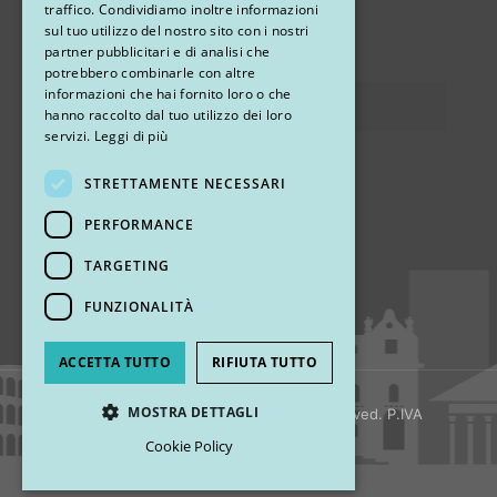
traffico. Condividiamo inoltre informazioni
sul tuo utilizzo del nostro sito con i nostri
via Sandro Pertini 26, 67051 Avezzano (AQ)
partner pubblicitari e di analisi che
potrebbero combinarle con altre
informazioni che hai fornito loro o che
Privacy
hanno raccolto dal tuo utilizzo dei loro
servizi.
Leggi di più
STRETTAMENTE NECESSARI
Ci trovi
PERFORMANCE
TARGETING
FUNZIONALITÀ
ACCETTA TUTTO
RIFIUTA TUTTO
MOSTRA DETTAGLI
© 2018 My Rhinoplasty. All Rights Reserved. P.IVA
13920001008
Cookie Policy
Strettamente necessari
Performance