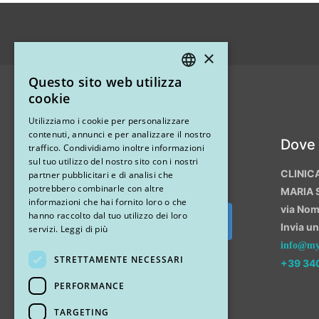
×
Questo sito web utilizza
ITALIAN
cookie
ENGLISH
Utilizziamo i cookie per personalizzare
contenuti, annunci e per analizzare il nostro
Instagram
Dove
traffico. Condividiamo inoltre informazioni
sul tuo utilizzo del nostro sito con i nostri
CLINIC
partner pubblicitari e di analisi che
potrebbero combinarle con altre
MARIA 
informazioni che hai fornito loro o che
via No
hanno raccolto dal tuo utilizzo dei loro
Invia u
Segui su Instagram
servizi.
Leggi di più
info@myr
STRETTAMENTE NECESSARI
+39 34
PERFORMANCE
TARGETING