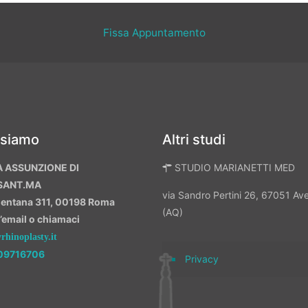
Fissa Appuntamento
 siamo
Altri studi
A ASSUNZIONE DI
STUDIO MARIANETTI MED
SANT.MA
via Sandro Pertini 26, 67051 A
mentana 311, 00198 Roma
(AQ)
n’email o chiamaci
hinoplasty.it
09716706
Privacy