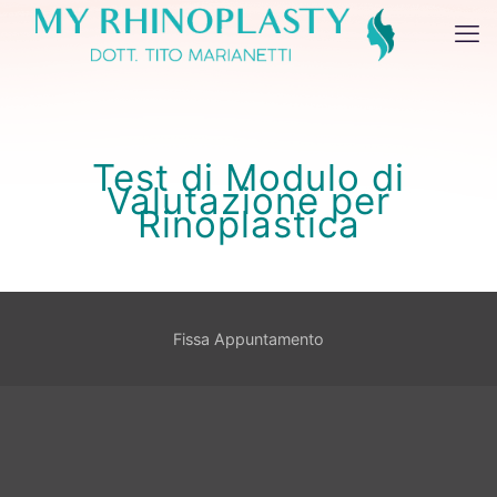
Test di Modulo di
Valutazione per
Rinoplastica
Fissa Appuntamento