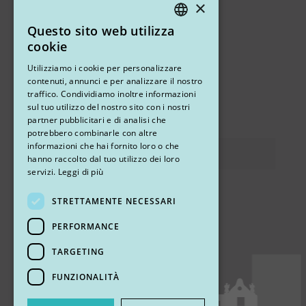
×
+39 3409716706
Questo sito web utilizza
ITALIAN
cookie
ENGLISH
Altri studi
Utilizziamo i cookie per personalizzare
contenuti, annunci e per analizzare il nostro
STUDIO MARIANETTI MED
traffico. Condividiamo inoltre informazioni
sul tuo utilizzo del nostro sito con i nostri
via Sandro Pertini 26, 67051 Avezzano (AQ)
partner pubblicitari e di analisi che
potrebbero combinarle con altre
informazioni che hai fornito loro o che
Privacy
hanno raccolto dal tuo utilizzo dei loro
servizi.
Leggi di più
STRETTAMENTE NECESSARI
Ci trovi
PERFORMANCE
TARGETING
FUNZIONALITÀ