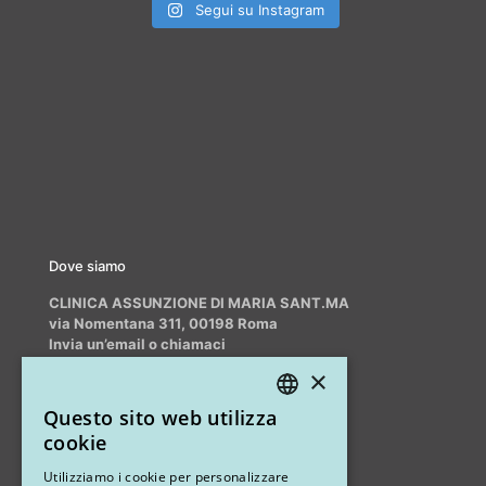
Segui su Instagram
Dove siamo
CLINICA ASSUNZIONE DI MARIA SANT.MA
via Nomentana 311, 00198 Roma
Invia un’email o chiamaci
info@myrhinoplasty.it
×
+39 3409716706
Questo sito web utilizza
ITALIAN
cookie
ENGLISH
Altri studi
Utilizziamo i cookie per personalizzare