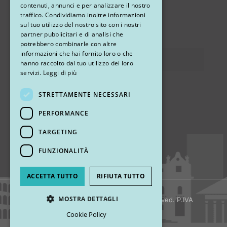
contenuti, annunci e per analizzare il nostro
STUDIO MARIANETTI MED
traffico. Condividiamo inoltre informazioni
sul tuo utilizzo del nostro sito con i nostri
via Sandro Pertini 26, 67051 Avezzano (AQ)
partner pubblicitari e di analisi che
potrebbero combinarle con altre
informazioni che hai fornito loro o che
Privacy
hanno raccolto dal tuo utilizzo dei loro
servizi.
Leggi di più
STRETTAMENTE NECESSARI
Ci trovi
PERFORMANCE
TARGETING
FUNZIONALITÀ
ACCETTA TUTTO
RIFIUTA TUTTO
MOSTRA DETTAGLI
© 2018 My Rhinoplasty. All Rights Reserved. P.IVA
13920001008
Cookie Policy