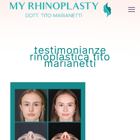
testimonianze
rinoplastica tito
marianetti