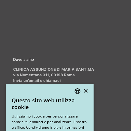
Dove siamo
CLINICA ASSUNZIONE DI MARIA SANT.MA
via Nomentana 311, 00198 Roma
Invia un’email o chiamaci
info@myrhinoplasty.it
×
+39 3409716706
Questo sito web utilizza
ITALIAN
cookie
ENGLISH
Altri studi
Utilizziamo i cookie per personalizzare
contenuti, annunci e per analizzare il nostro
STUDIO MARIANETTI MED
traffico. Condividiamo inoltre informazioni