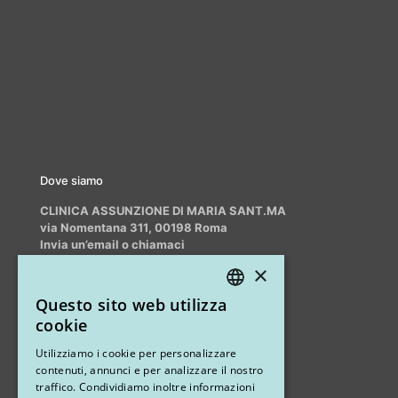
Dove siamo
CLINICA ASSUNZIONE DI MARIA SANT.MA
via Nomentana 311, 00198 Roma
Invia un’email o chiamaci
info@myrhinoplasty.it
×
+39 3409716706
Questo sito web utilizza
ITALIAN
cookie
ENGLISH
Altri studi
Utilizziamo i cookie per personalizzare
contenuti, annunci e per analizzare il nostro
STUDIO MARIANETTI MED
traffico. Condividiamo inoltre informazioni