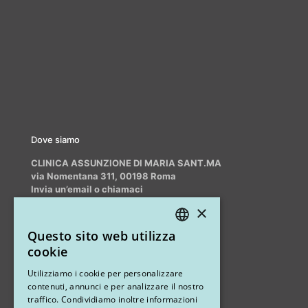
Dove siamo
CLINICA ASSUNZIONE DI MARIA SANT.MA
via Nomentana 311, 00198 Roma
Invia un’email o chiamaci
info@myrhinoplasty.it
×
+39 3409716706
Questo sito web utilizza
ITALIAN
cookie
ENGLISH
Altri studi
Utilizziamo i cookie per personalizzare
contenuti, annunci e per analizzare il nostro
STUDIO MARIANETTI MED
traffico. Condividiamo inoltre informazioni