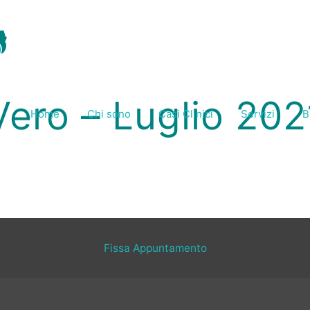
Vero – Luglio 202
Home
Chi sono
Casi Clinici
Servizi
B
Fissa Appuntamento