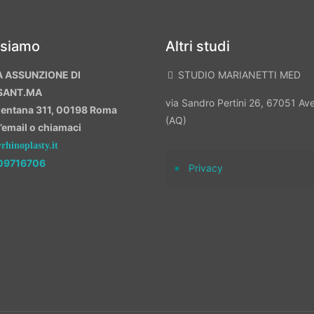
 siamo
Altri studi
A ASSUNZIONE DI
STUDIO MARIANETTI MED
SANT.MA
via Sandro Pertini 26, 67051 A
mentana 311, 00198 Roma
(AQ)
n’email o chiamaci
hinoplasty.it
09716706
Privacy