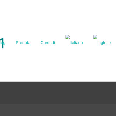
1
log
Prenota
Contatti