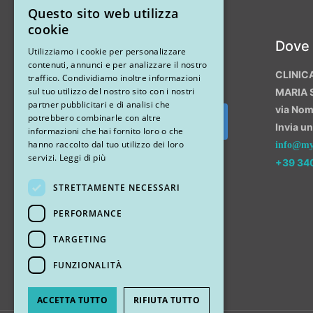
Questo sito web utilizza
ITALIAN
cookie
Instagram
Dove
ENGLISH
Utilizziamo i cookie per personalizzare
contenuti, annunci e per analizzare il nostro
CLINIC
traffico. Condividiamo inoltre informazioni
sul tuo utilizzo del nostro sito con i nostri
MARIA 
partner pubblicitari e di analisi che
via No
potrebbero combinarle con altre
Invia u
Segui su Instagram
informazioni che hai fornito loro o che
hanno raccolto dal tuo utilizzo dei loro
info@myr
servizi.
Leggi di più
+39 34
STRETTAMENTE NECESSARI
PERFORMANCE
TARGETING
FUNZIONALITÀ
ACCETTA TUTTO
RIFIUTA TUTTO