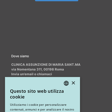
Dove siamo
CLINICA ASSUNZIONE DI MARIA SANT.MA
via Nomentana 311, 00198 Roma
Invia un’email o chiamaci
info@myrhinoplasty.it
×
+39 3409716706
Questo sito web utilizza
ITALIAN
cookie
ENGLISH
Altri studi
Utilizziamo i cookie per personalizzare
contenuti, annunci e per analizzare il nostro
STUDIO MARIANETTI MED