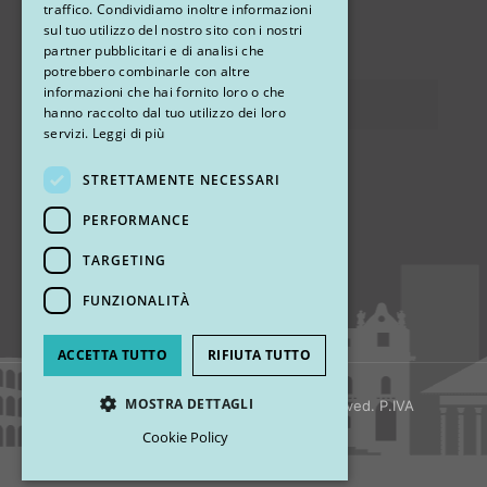
traffico. Condividiamo inoltre informazioni
sul tuo utilizzo del nostro sito con i nostri
via Sandro Pertini 26, 67051 Avezzano (AQ)
partner pubblicitari e di analisi che
potrebbero combinarle con altre
informazioni che hai fornito loro o che
Privacy
hanno raccolto dal tuo utilizzo dei loro
servizi.
Leggi di più
STRETTAMENTE NECESSARI
Ci trovi
PERFORMANCE
TARGETING
FUNZIONALITÀ
ACCETTA TUTTO
RIFIUTA TUTTO
MOSTRA DETTAGLI
© 2018 My Rhinoplasty. All Rights Reserved. P.IVA
13920001008
Cookie Policy
Strettamente necessari
Performance