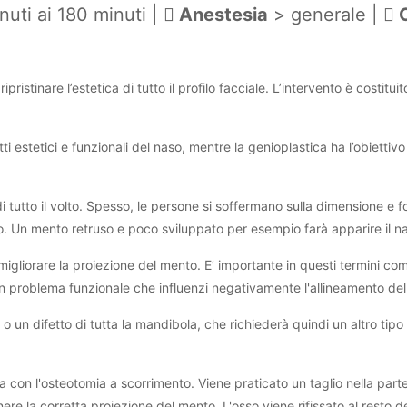
nuti ai 180 minuti |
Anestesia
> generale |
C
ipristinare l’estetica di tutto il profilo facciale. L’intervento è costit
etti estetici e funzionali del naso, mentre la genioplastica ha l’obietti
i tutto il volto. Spesso, le persone si soffermano sulla dimensione e 
. Un mento retruso e poco sviluppato per esempio farà apparire il n
migliorare la proiezione del mento. E’ importante in questi termini c
roblema funzionale che influenzi negativamente l'allineamento dell
to o un difetto di tutta la mandibola, che richiederà quindi un altro 
con l'osteotomia a scorrimento. Viene praticato un taglio nella parte
re la corretta proiezione del mento. L'osso viene rifissato al resto d