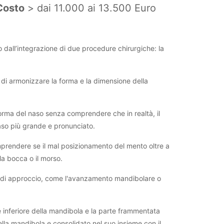
osto
> dai 11.000 ai 13.500 Euro
uito dall’integrazione di due procedure chirurgiche: la
vo di armonizzare la forma e la dimensione della
forma del naso senza comprendere che in realtà, il
aso più grande e pronunciato.
omprendere se il mal posizionamento del mento oltre a
a bocca o il morso.
tipo di approccio, come l'avanzamento mandibolare o
 inferiore della mandibola e la parte frammentata
ella mandibola e consolidato nel suo insieme con il