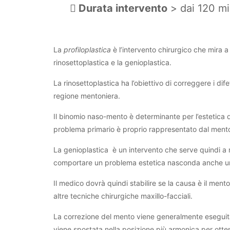
Durata intervento
> dai 120 mi
La
profiloplastica
è l’intervento chirurgico che mira a r
rinosettoplastica e la genioplastica.
La rinosettoplastica ha l’obiettivo di correggere i dif
regione mentoniera.
Il binomio naso-mento è determinante per l’estetica d
problema primario è proprio rappresentato dal mento
La genioplastica è un intervento che serve quindi a 
comportare un problema estetica nasconda anche un p
Il medico dovrà quindi stabilire se la causa è il men
altre tecniche chirurgiche maxillo-facciali.
La correzione del mento viene generalmente eseguita 
viene spostata nella posizione più armonica per ottene