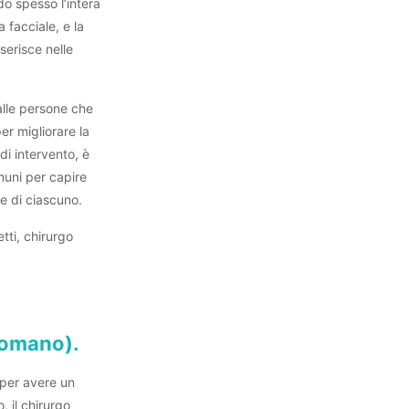
do spesso l’intera
 facciale, e la
serisce nelle
dalle persone che
per migliorare la
di intervento, è
uni per capire
he di ciascuno.
etti, chirurgo
E
romano).
 per avere un
 il chirurgo