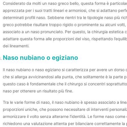
Considerato da molti un naso greco bello, questa forma è particol
apprezzata per i suoi tratti lineari e armoniosi, che si adattano per
determinati profili naso. Sebbene rientri tra le tipologie naso più ri
greco potrebbe risultare troppo rigido o prominente su alcuni volti,
associato a un naso pronunciato. Per questo, la chirurgia estetica 
adattare questa forma alle proporzioni del viso, rispettando l’equilib
dei lineamenti.
Naso nubiano o egiziano
Il naso nubiano o naso egiziano si caratterizza per avere un dorso dir
che si allarga avvicinandosi alla punta, che solitamente è la parte pi
questo caso è fondamentale che il chirurgo si concentri soprattutto
naso per ottenere un risultato più fine.
Tra le varie forme di naso, il naso nubiano è spesso associato a line
proporzioni uniche, che possono necessitare di interventi personali
armonizzare il volto senza alterarne l’identità. Le forme naso come
richiedono una valutazione attenta per bilanciare correttamente la 