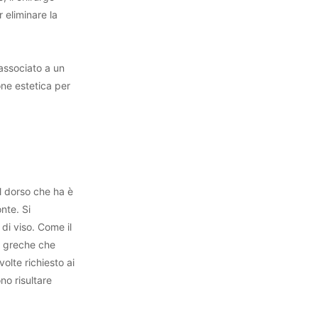
 eliminare la
 associato a un
one estetica per
l dorso che ha è
nte. Si
di viso. Come il
tà greche che
olte richiesto ai
no risultare