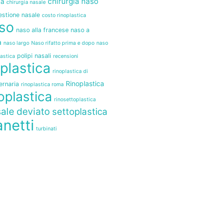
chirurgia naso
ca
chirurgia nasale
stione nasale
costo rinoplastica
so
naso alla francese
naso a
a
naso largo
Naso rifatto prima e dopo
naso
polipi nasali
astica
recensioni
plastica
rinoplastica di
Rinoplastica
ernaria
rinoplastica roma
oplastica
rinosettoplastica
sale deviato
settoplastica
anetti
turbinati