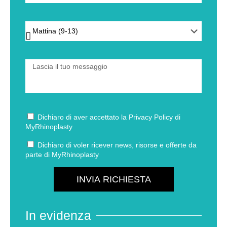
Dichiaro di aver accettato la
Privacy Policy
di
MyRhinoplasty
Dichiaro di voler ricever news, risorse e offerte da
parte di MyRhinoplasty
INVIA RICHIESTA
In evidenza