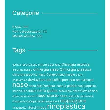
Categorie
NASO
(66)
Non categorizzato
(13)
RINOPLASTICA
(55)
Tags
Chirurgia estetica
cattiva respirazione
chirurgia del naso
chirurgia naso
Chirurgia plastica
chirurgia nasale
chirurgia plastica naso
Congestione nasale
costo
deviazione del setto
ipertrofia dei turbinati
rinoplastica
naso
naso alla francese
naso a patata
naso aquilino
naso con la gobba
naso chiuso
naso largo
Naso rifatto prima e
naso storto
nose
dopo
naso romano
nose job
operazione
respirazione
polipi nasali
rinoplastica
recensioni
rinoplastica
rifarsi il naso
rhinoplasty