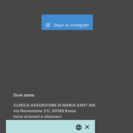
Segui su Instagram
Dove siamo
CLINICA ASSUNZIONE DI MARIA SANT.MA
via Nomentana 311, 00198 Roma
Invia un’email o chiamaci
info@myrhinoplasty.it
×
+39 3409716706