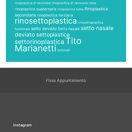
rinoplastica di revisione
rinoplastica di revisione roma
Rinoplastica
rinoplastica quaternaria
rinoplastica roma
secondaria
rinoplastica terziaria
rinosettoplastica
rinosettoplastica
setto nasale
setto deviato
Setto nasale
funzionale
deviato
settoplastica
Tito
settorinoplastica
Marianetti
turbinati
Fissa Appuntamento
Instagram