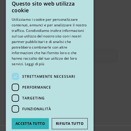
Questo sito web utilizza
ITALIAN
cookie
ENGLISH
Altri studi
Utilizziamo i cookie per personalizzare
contenuti, annunci e per analizzare il nostro
STUDIO MARIANETTI MED
traffico. Condividiamo inoltre informazioni
sul tuo utilizzo del nostro sito con i nostri
via Sandro Pertini 26, 67051 Avezzano (AQ)
partner pubblicitari e di analisi che
potrebbero combinarle con altre
informazioni che hai fornito loro o che
Privacy
hanno raccolto dal tuo utilizzo dei loro
servizi.
Leggi di più
STRETTAMENTE NECESSARI
Ci trovi
PERFORMANCE
TARGETING
FUNZIONALITÀ
ACCETTA TUTTO
RIFIUTA TUTTO